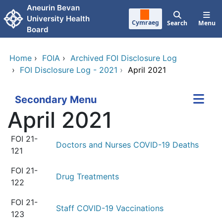
Skip to main content
Aneurin Bevan
University Health
Cymraeg
Search
Menu
Board
Home
›
FOIA
›
Archived FOI Disclosure Log
›
FOI Disclosure Log - 2021
›
April 2021
Secondary Menu
April 2021
FOI 21-
Doctors and Nurses COVID-19 Deaths
121
FOI 21-
Drug Treatments
122
FOI 21-
Staff COVID-19 Vaccinations
123